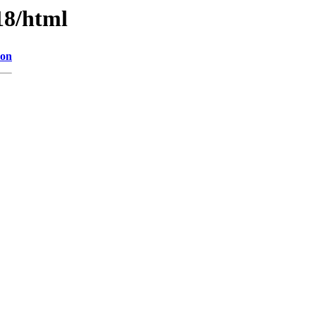
18/html
ion