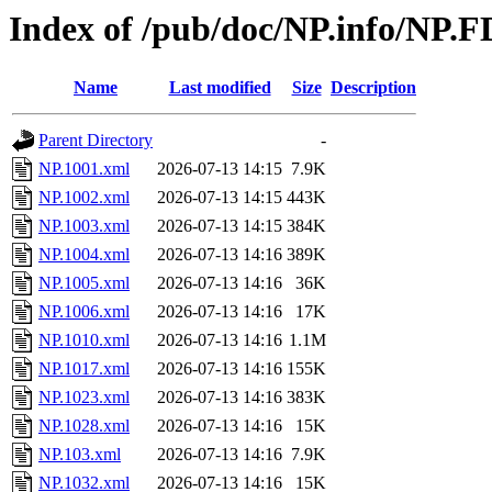
Index of /pub/doc/NP.info/NP.
Name
Last modified
Size
Description
Parent Directory
-
NP.1001.xml
2026-07-13 14:15
7.9K
NP.1002.xml
2026-07-13 14:15
443K
NP.1003.xml
2026-07-13 14:15
384K
NP.1004.xml
2026-07-13 14:16
389K
NP.1005.xml
2026-07-13 14:16
36K
NP.1006.xml
2026-07-13 14:16
17K
NP.1010.xml
2026-07-13 14:16
1.1M
NP.1017.xml
2026-07-13 14:16
155K
NP.1023.xml
2026-07-13 14:16
383K
NP.1028.xml
2026-07-13 14:16
15K
NP.103.xml
2026-07-13 14:16
7.9K
NP.1032.xml
2026-07-13 14:16
15K