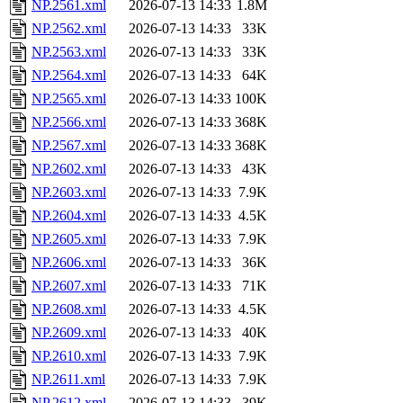
NP.2561.xml
2026-07-13 14:33
1.8M
NP.2562.xml
2026-07-13 14:33
33K
NP.2563.xml
2026-07-13 14:33
33K
NP.2564.xml
2026-07-13 14:33
64K
NP.2565.xml
2026-07-13 14:33
100K
NP.2566.xml
2026-07-13 14:33
368K
NP.2567.xml
2026-07-13 14:33
368K
NP.2602.xml
2026-07-13 14:33
43K
NP.2603.xml
2026-07-13 14:33
7.9K
NP.2604.xml
2026-07-13 14:33
4.5K
NP.2605.xml
2026-07-13 14:33
7.9K
NP.2606.xml
2026-07-13 14:33
36K
NP.2607.xml
2026-07-13 14:33
71K
NP.2608.xml
2026-07-13 14:33
4.5K
NP.2609.xml
2026-07-13 14:33
40K
NP.2610.xml
2026-07-13 14:33
7.9K
NP.2611.xml
2026-07-13 14:33
7.9K
NP.2612.xml
2026-07-13 14:33
39K