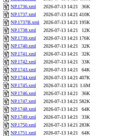
NP.1736.xml
2026-07-13 14:21
36K
NP.1737.xml
2026-07-13 14:21
410K
NP.1737B.xml
2026-07-13 14:21
195K
NP.1738.xml
2026-07-13 14:21
12K
NP.1739.xml
2026-07-13 14:21
176K
NP.1740.xml
2026-07-13 14:21
32K
NP.1741.xml
2026-07-13 14:21
32K
NP.1742.xml
2026-07-13 14:21
33K
NP.1743.xml
2026-07-13 14:21
64K
NP.1744.xml
2026-07-13 14:21
407K
NP.1745.xml
2026-07-13 14:21
1.6M
NP.1746.xml
2026-07-13 14:21
36K
NP.1747.xml
2026-07-13 14:21
582K
NP.1748.xml
2026-07-13 14:21
64K
NP.1749.xml
2026-07-13 14:21
33K
NP.1750.xml
2026-07-13 14:21
283K
NP.1751.xml
2026-07-13 14:21
64K