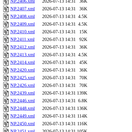
NP.2406.xml
2026-07-13 14:31
36K
NP.2407.xml
2026-07-13 14:31
36K
NP.2408.xml
2026-07-13 14:31
4.5K
NP.2409.xml
2026-07-13 14:31
4.5K
NP.2410.xml
2026-07-13 14:31
15K
NP.2411.xml
2026-07-13 14:31
92K
NP.2412.xml
2026-07-13 14:31
36K
NP.2413.xml
2026-07-13 14:31
4.5K
NP.2414.xml
2026-07-13 14:31
45K
NP.2420.xml
2026-07-13 14:31
36K
NP.2425.xml
2026-07-13 14:31
70K
NP.2426.xml
2026-07-13 14:31
70K
NP.2439.xml
2026-07-13 14:31
139K
NP.2446.xml
2026-07-13 14:31
6.8K
NP.2448.xml
2026-07-13 14:31
136K
NP.2449.xml
2026-07-13 14:31
114K
NP.2450.xml
2026-07-13 14:31
116K
NP.2451.xml
2026-07-13 14:31
105K