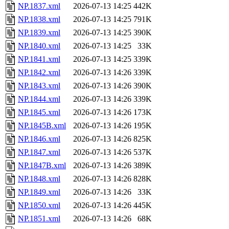
NP.1837.xml
2026-07-13 14:25
442K
NP.1838.xml
2026-07-13 14:25
791K
NP.1839.xml
2026-07-13 14:25
390K
NP.1840.xml
2026-07-13 14:25
33K
NP.1841.xml
2026-07-13 14:25
339K
NP.1842.xml
2026-07-13 14:26
339K
NP.1843.xml
2026-07-13 14:26
390K
NP.1844.xml
2026-07-13 14:26
339K
NP.1845.xml
2026-07-13 14:26
173K
NP.1845B.xml
2026-07-13 14:26
195K
NP.1846.xml
2026-07-13 14:26
825K
NP.1847.xml
2026-07-13 14:26
537K
NP.1847B.xml
2026-07-13 14:26
389K
NP.1848.xml
2026-07-13 14:26
828K
NP.1849.xml
2026-07-13 14:26
33K
NP.1850.xml
2026-07-13 14:26
445K
NP.1851.xml
2026-07-13 14:26
68K