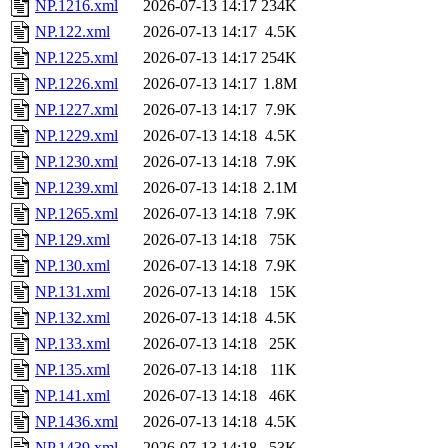
NP.1216.xml
2026-07-13 14:17
234K
NP.122.xml
2026-07-13 14:17
4.5K
NP.1225.xml
2026-07-13 14:17
254K
NP.1226.xml
2026-07-13 14:17
1.8M
NP.1227.xml
2026-07-13 14:17
7.9K
NP.1229.xml
2026-07-13 14:18
4.5K
NP.1230.xml
2026-07-13 14:18
7.9K
NP.1239.xml
2026-07-13 14:18
2.1M
NP.1265.xml
2026-07-13 14:18
7.9K
NP.129.xml
2026-07-13 14:18
75K
NP.130.xml
2026-07-13 14:18
7.9K
NP.131.xml
2026-07-13 14:18
15K
NP.132.xml
2026-07-13 14:18
4.5K
NP.133.xml
2026-07-13 14:18
25K
NP.135.xml
2026-07-13 14:18
11K
NP.141.xml
2026-07-13 14:18
46K
NP.1436.xml
2026-07-13 14:18
4.5K
NP.1439.xml
2026-07-13 14:18
53K