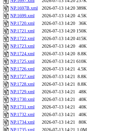
NP.1697.xml
2026-07-13 14:20
237K
NP.1697B.xml
2026-07-13 14:20
389K
NP.1699.xml
2026-07-13 14:20
4.5K
NP.1720.xml
2026-07-13 14:20
36K
NP.1721.xml
2026-07-13 14:20
150K
NP.1722.xml
2026-07-13 14:20
415K
NP.1723.xml
2026-07-13 14:20
40K
NP.1724.xml
2026-07-13 14:20
8.8K
NP.1725.xml
2026-07-13 14:21
610K
NP.1726.xml
2026-07-13 14:21
4.5K
NP.1727.xml
2026-07-13 14:21
8.8K
NP.1728.xml
2026-07-13 14:21
8.8K
NP.1729.xml
2026-07-13 14:21
48K
NP.1730.xml
2026-07-13 14:21
40K
NP.1731.xml
2026-07-13 14:21
40K
NP.1732.xml
2026-07-13 14:21
40K
NP.1734.xml
2026-07-13 14:21
80K
NP.1735.xml
2026-07-13 14:21
1.0M