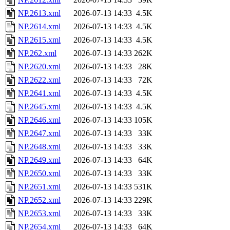
NP.2613.xml
2026-07-13 14:33
4.5K
NP.2614.xml
2026-07-13 14:33
4.5K
NP.2615.xml
2026-07-13 14:33
4.5K
NP.262.xml
2026-07-13 14:33
262K
NP.2620.xml
2026-07-13 14:33
28K
NP.2622.xml
2026-07-13 14:33
72K
NP.2641.xml
2026-07-13 14:33
4.5K
NP.2645.xml
2026-07-13 14:33
4.5K
NP.2646.xml
2026-07-13 14:33
105K
NP.2647.xml
2026-07-13 14:33
33K
NP.2648.xml
2026-07-13 14:33
33K
NP.2649.xml
2026-07-13 14:33
64K
NP.2650.xml
2026-07-13 14:33
33K
NP.2651.xml
2026-07-13 14:33
531K
NP.2652.xml
2026-07-13 14:33
229K
NP.2653.xml
2026-07-13 14:33
33K
NP.2654.xml
2026-07-13 14:33
64K