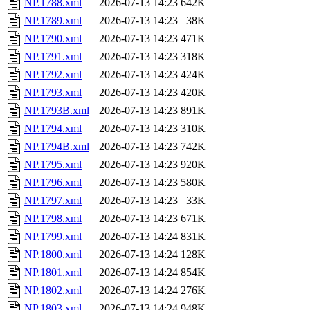
NP.1788.xml
2026-07-13 14:23
642K
NP.1789.xml
2026-07-13 14:23
38K
NP.1790.xml
2026-07-13 14:23
471K
NP.1791.xml
2026-07-13 14:23
318K
NP.1792.xml
2026-07-13 14:23
424K
NP.1793.xml
2026-07-13 14:23
420K
NP.1793B.xml
2026-07-13 14:23
891K
NP.1794.xml
2026-07-13 14:23
310K
NP.1794B.xml
2026-07-13 14:23
742K
NP.1795.xml
2026-07-13 14:23
920K
NP.1796.xml
2026-07-13 14:23
580K
NP.1797.xml
2026-07-13 14:23
33K
NP.1798.xml
2026-07-13 14:23
671K
NP.1799.xml
2026-07-13 14:24
831K
NP.1800.xml
2026-07-13 14:24
128K
NP.1801.xml
2026-07-13 14:24
854K
NP.1802.xml
2026-07-13 14:24
276K
NP.1803.xml
2026-07-13 14:24
948K