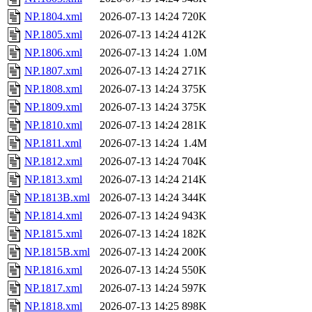
NP.1804.xml
2026-07-13 14:24
720K
NP.1805.xml
2026-07-13 14:24
412K
NP.1806.xml
2026-07-13 14:24
1.0M
NP.1807.xml
2026-07-13 14:24
271K
NP.1808.xml
2026-07-13 14:24
375K
NP.1809.xml
2026-07-13 14:24
375K
NP.1810.xml
2026-07-13 14:24
281K
NP.1811.xml
2026-07-13 14:24
1.4M
NP.1812.xml
2026-07-13 14:24
704K
NP.1813.xml
2026-07-13 14:24
214K
NP.1813B.xml
2026-07-13 14:24
344K
NP.1814.xml
2026-07-13 14:24
943K
NP.1815.xml
2026-07-13 14:24
182K
NP.1815B.xml
2026-07-13 14:24
200K
NP.1816.xml
2026-07-13 14:24
550K
NP.1817.xml
2026-07-13 14:24
597K
NP.1818.xml
2026-07-13 14:25
898K