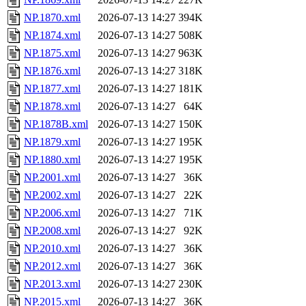
NP.1870.xml
2026-07-13 14:27
394K
NP.1874.xml
2026-07-13 14:27
508K
NP.1875.xml
2026-07-13 14:27
963K
NP.1876.xml
2026-07-13 14:27
318K
NP.1877.xml
2026-07-13 14:27
181K
NP.1878.xml
2026-07-13 14:27
64K
NP.1878B.xml
2026-07-13 14:27
150K
NP.1879.xml
2026-07-13 14:27
195K
NP.1880.xml
2026-07-13 14:27
195K
NP.2001.xml
2026-07-13 14:27
36K
NP.2002.xml
2026-07-13 14:27
22K
NP.2006.xml
2026-07-13 14:27
71K
NP.2008.xml
2026-07-13 14:27
92K
NP.2010.xml
2026-07-13 14:27
36K
NP.2012.xml
2026-07-13 14:27
36K
NP.2013.xml
2026-07-13 14:27
230K
NP.2015.xml
2026-07-13 14:27
36K