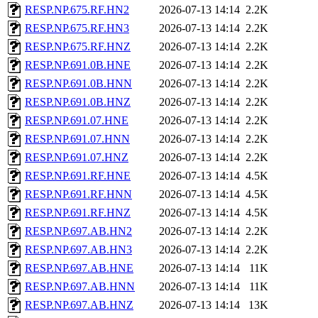
RESP.NP.675.RF.HN2
2026-07-13 14:14
2.2K
RESP.NP.675.RF.HN3
2026-07-13 14:14
2.2K
RESP.NP.675.RF.HNZ
2026-07-13 14:14
2.2K
RESP.NP.691.0B.HNE
2026-07-13 14:14
2.2K
RESP.NP.691.0B.HNN
2026-07-13 14:14
2.2K
RESP.NP.691.0B.HNZ
2026-07-13 14:14
2.2K
RESP.NP.691.07.HNE
2026-07-13 14:14
2.2K
RESP.NP.691.07.HNN
2026-07-13 14:14
2.2K
RESP.NP.691.07.HNZ
2026-07-13 14:14
2.2K
RESP.NP.691.RF.HNE
2026-07-13 14:14
4.5K
RESP.NP.691.RF.HNN
2026-07-13 14:14
4.5K
RESP.NP.691.RF.HNZ
2026-07-13 14:14
4.5K
RESP.NP.697.AB.HN2
2026-07-13 14:14
2.2K
RESP.NP.697.AB.HN3
2026-07-13 14:14
2.2K
RESP.NP.697.AB.HNE
2026-07-13 14:14
11K
RESP.NP.697.AB.HNN
2026-07-13 14:14
11K
RESP.NP.697.AB.HNZ
2026-07-13 14:14
13K