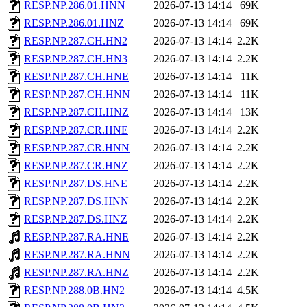
RESP.NP.286.01.HNN
2026-07-13 14:14
69K
RESP.NP.286.01.HNZ
2026-07-13 14:14
69K
RESP.NP.287.CH.HN2
2026-07-13 14:14
2.2K
RESP.NP.287.CH.HN3
2026-07-13 14:14
2.2K
RESP.NP.287.CH.HNE
2026-07-13 14:14
11K
RESP.NP.287.CH.HNN
2026-07-13 14:14
11K
RESP.NP.287.CH.HNZ
2026-07-13 14:14
13K
RESP.NP.287.CR.HNE
2026-07-13 14:14
2.2K
RESP.NP.287.CR.HNN
2026-07-13 14:14
2.2K
RESP.NP.287.CR.HNZ
2026-07-13 14:14
2.2K
RESP.NP.287.DS.HNE
2026-07-13 14:14
2.2K
RESP.NP.287.DS.HNN
2026-07-13 14:14
2.2K
RESP.NP.287.DS.HNZ
2026-07-13 14:14
2.2K
RESP.NP.287.RA.HNE
2026-07-13 14:14
2.2K
RESP.NP.287.RA.HNN
2026-07-13 14:14
2.2K
RESP.NP.287.RA.HNZ
2026-07-13 14:14
2.2K
RESP.NP.288.0B.HN2
2026-07-13 14:14
4.5K