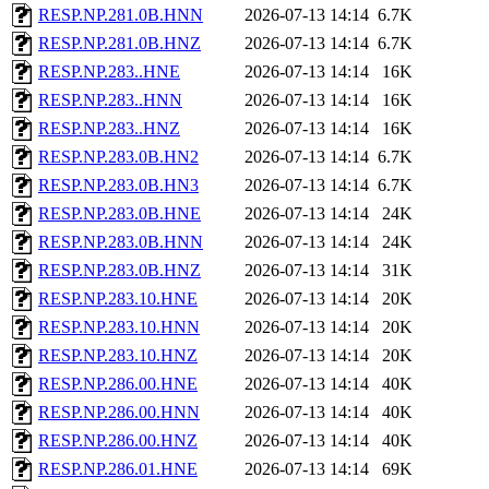
RESP.NP.281.0B.HNN
2026-07-13 14:14
6.7K
RESP.NP.281.0B.HNZ
2026-07-13 14:14
6.7K
RESP.NP.283..HNE
2026-07-13 14:14
16K
RESP.NP.283..HNN
2026-07-13 14:14
16K
RESP.NP.283..HNZ
2026-07-13 14:14
16K
RESP.NP.283.0B.HN2
2026-07-13 14:14
6.7K
RESP.NP.283.0B.HN3
2026-07-13 14:14
6.7K
RESP.NP.283.0B.HNE
2026-07-13 14:14
24K
RESP.NP.283.0B.HNN
2026-07-13 14:14
24K
RESP.NP.283.0B.HNZ
2026-07-13 14:14
31K
RESP.NP.283.10.HNE
2026-07-13 14:14
20K
RESP.NP.283.10.HNN
2026-07-13 14:14
20K
RESP.NP.283.10.HNZ
2026-07-13 14:14
20K
RESP.NP.286.00.HNE
2026-07-13 14:14
40K
RESP.NP.286.00.HNN
2026-07-13 14:14
40K
RESP.NP.286.00.HNZ
2026-07-13 14:14
40K
RESP.NP.286.01.HNE
2026-07-13 14:14
69K