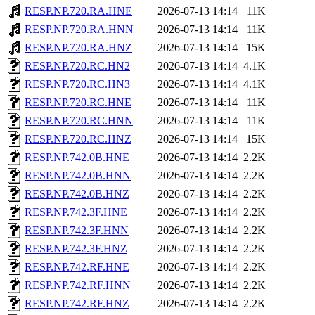
RESP.NP.720.RA.HNE
2026-07-13 14:14
11K
RESP.NP.720.RA.HNN
2026-07-13 14:14
11K
RESP.NP.720.RA.HNZ
2026-07-13 14:14
15K
RESP.NP.720.RC.HN2
2026-07-13 14:14
4.1K
RESP.NP.720.RC.HN3
2026-07-13 14:14
4.1K
RESP.NP.720.RC.HNE
2026-07-13 14:14
11K
RESP.NP.720.RC.HNN
2026-07-13 14:14
11K
RESP.NP.720.RC.HNZ
2026-07-13 14:14
15K
RESP.NP.742.0B.HNE
2026-07-13 14:14
2.2K
RESP.NP.742.0B.HNN
2026-07-13 14:14
2.2K
RESP.NP.742.0B.HNZ
2026-07-13 14:14
2.2K
RESP.NP.742.3F.HNE
2026-07-13 14:14
2.2K
RESP.NP.742.3F.HNN
2026-07-13 14:14
2.2K
RESP.NP.742.3F.HNZ
2026-07-13 14:14
2.2K
RESP.NP.742.RF.HNE
2026-07-13 14:14
2.2K
RESP.NP.742.RF.HNN
2026-07-13 14:14
2.2K
RESP.NP.742.RF.HNZ
2026-07-13 14:14
2.2K