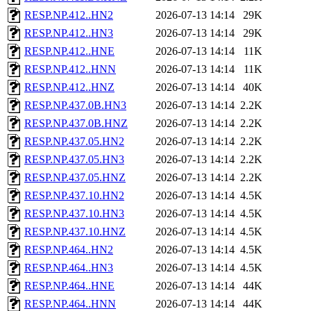
RESP.NP.412..HN2
2026-07-13 14:14
29K
RESP.NP.412..HN3
2026-07-13 14:14
29K
RESP.NP.412..HNE
2026-07-13 14:14
11K
RESP.NP.412..HNN
2026-07-13 14:14
11K
RESP.NP.412..HNZ
2026-07-13 14:14
40K
RESP.NP.437.0B.HN3
2026-07-13 14:14
2.2K
RESP.NP.437.0B.HNZ
2026-07-13 14:14
2.2K
RESP.NP.437.05.HN2
2026-07-13 14:14
2.2K
RESP.NP.437.05.HN3
2026-07-13 14:14
2.2K
RESP.NP.437.05.HNZ
2026-07-13 14:14
2.2K
RESP.NP.437.10.HN2
2026-07-13 14:14
4.5K
RESP.NP.437.10.HN3
2026-07-13 14:14
4.5K
RESP.NP.437.10.HNZ
2026-07-13 14:14
4.5K
RESP.NP.464..HN2
2026-07-13 14:14
4.5K
RESP.NP.464..HN3
2026-07-13 14:14
4.5K
RESP.NP.464..HNE
2026-07-13 14:14
44K
RESP.NP.464..HNN
2026-07-13 14:14
44K