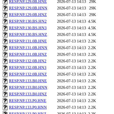
RESP.NP.129.0B.HNE
2026-07-13 14:13
29K
RESP.NP.129.0B.HNN
2026-07-13 14:13
29K
RESP.NP.129.0B.HNZ
2026-07-13 14:13
29K
RESP.NP.130.BS.HN2
2026-07-13 14:13
4.5K
RESP.NP.130.BS.HN3
2026-07-13 14:13
4.5K
RESP.NP.130.BS.HNZ
2026-07-13 14:13
4.5K
RESP.NP.131.0B.HNE
2026-07-13 14:13
2.2K
RESP.NP.131.0B.HNN
2026-07-13 14:13
2.2K
RESP.NP.131.0B.HNZ
2026-07-13 14:13
2.2K
RESP.NP.132.0B.HN2
2026-07-13 14:13
2.2K
RESP.NP.132.0B.HN3
2026-07-13 14:13
2.2K
RESP.NP.132.0B.HNZ
2026-07-13 14:13
2.2K
RESP.NP.133.B0.HNE
2026-07-13 14:13
2.2K
RESP.NP.133.B0.HNN
2026-07-13 14:13
2.2K
RESP.NP.133.B0.HNZ
2026-07-13 14:13
2.2K
RESP.NP.133.P0.HNE
2026-07-13 14:13
2.2K
RESP.NP.133.P0.HNN
2026-07-13 14:13
2.2K
RESP.NP.133.P0.HNZ
2026-07-13 14:13
2.2K