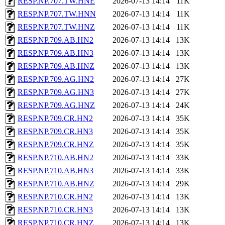
RESP.NP.707.TW.HNE
2026-07-13 14:14
11K
RESP.NP.707.TW.HNN
2026-07-13 14:14
11K
RESP.NP.707.TW.HNZ
2026-07-13 14:14
11K
RESP.NP.709.AB.HN2
2026-07-13 14:14
13K
RESP.NP.709.AB.HN3
2026-07-13 14:14
13K
RESP.NP.709.AB.HNZ
2026-07-13 14:14
13K
RESP.NP.709.AG.HN2
2026-07-13 14:14
27K
RESP.NP.709.AG.HN3
2026-07-13 14:14
27K
RESP.NP.709.AG.HNZ
2026-07-13 14:14
24K
RESP.NP.709.CR.HN2
2026-07-13 14:14
35K
RESP.NP.709.CR.HN3
2026-07-13 14:14
35K
RESP.NP.709.CR.HNZ
2026-07-13 14:14
35K
RESP.NP.710.AB.HN2
2026-07-13 14:14
33K
RESP.NP.710.AB.HN3
2026-07-13 14:14
33K
RESP.NP.710.AB.HNZ
2026-07-13 14:14
29K
RESP.NP.710.CR.HN2
2026-07-13 14:14
13K
RESP.NP.710.CR.HN3
2026-07-13 14:14
13K
RESP.NP.710.CR.HNZ
2026-07-13 14:14
13K