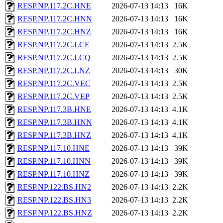
RESP.NP.117.2C.HNE
2026-07-13 14:13
16K
RESP.NP.117.2C.HNN
2026-07-13 14:13
16K
RESP.NP.117.2C.HNZ
2026-07-13 14:13
16K
RESP.NP.117.2C.LCE
2026-07-13 14:13
2.5K
RESP.NP.117.2C.LCQ
2026-07-13 14:13
2.5K
RESP.NP.117.2C.LNZ
2026-07-13 14:13
30K
RESP.NP.117.2C.VEC
2026-07-13 14:13
2.5K
RESP.NP.117.2C.VEP
2026-07-13 14:13
2.5K
RESP.NP.117.3B.HNE
2026-07-13 14:13
4.1K
RESP.NP.117.3B.HNN
2026-07-13 14:13
4.1K
RESP.NP.117.3B.HNZ
2026-07-13 14:13
4.1K
RESP.NP.117.10.HNE
2026-07-13 14:13
39K
RESP.NP.117.10.HNN
2026-07-13 14:13
39K
RESP.NP.117.10.HNZ
2026-07-13 14:13
39K
RESP.NP.122.BS.HN2
2026-07-13 14:13
2.2K
RESP.NP.122.BS.HN3
2026-07-13 14:13
2.2K
RESP.NP.122.BS.HNZ
2026-07-13 14:13
2.2K