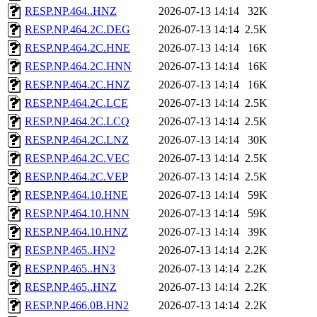
RESP.NP.464..HNZ
2026-07-13 14:14
32K
RESP.NP.464.2C.DEG
2026-07-13 14:14
2.5K
RESP.NP.464.2C.HNE
2026-07-13 14:14
16K
RESP.NP.464.2C.HNN
2026-07-13 14:14
16K
RESP.NP.464.2C.HNZ
2026-07-13 14:14
16K
RESP.NP.464.2C.LCE
2026-07-13 14:14
2.5K
RESP.NP.464.2C.LCQ
2026-07-13 14:14
2.5K
RESP.NP.464.2C.LNZ
2026-07-13 14:14
30K
RESP.NP.464.2C.VEC
2026-07-13 14:14
2.5K
RESP.NP.464.2C.VEP
2026-07-13 14:14
2.5K
RESP.NP.464.10.HNE
2026-07-13 14:14
59K
RESP.NP.464.10.HNN
2026-07-13 14:14
59K
RESP.NP.464.10.HNZ
2026-07-13 14:14
39K
RESP.NP.465..HN2
2026-07-13 14:14
2.2K
RESP.NP.465..HN3
2026-07-13 14:14
2.2K
RESP.NP.465..HNZ
2026-07-13 14:14
2.2K
RESP.NP.466.0B.HN2
2026-07-13 14:14
2.2K