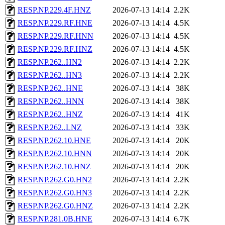
RESP.NP.229.4F.HNZ
2026-07-13 14:14
2.2K
RESP.NP.229.RF.HNE
2026-07-13 14:14
4.5K
RESP.NP.229.RF.HNN
2026-07-13 14:14
4.5K
RESP.NP.229.RF.HNZ
2026-07-13 14:14
4.5K
RESP.NP.262..HN2
2026-07-13 14:14
2.2K
RESP.NP.262..HN3
2026-07-13 14:14
2.2K
RESP.NP.262..HNE
2026-07-13 14:14
38K
RESP.NP.262..HNN
2026-07-13 14:14
38K
RESP.NP.262..HNZ
2026-07-13 14:14
41K
RESP.NP.262..LNZ
2026-07-13 14:14
33K
RESP.NP.262.10.HNE
2026-07-13 14:14
20K
RESP.NP.262.10.HNN
2026-07-13 14:14
20K
RESP.NP.262.10.HNZ
2026-07-13 14:14
20K
RESP.NP.262.G0.HN2
2026-07-13 14:14
2.2K
RESP.NP.262.G0.HN3
2026-07-13 14:14
2.2K
RESP.NP.262.G0.HNZ
2026-07-13 14:14
2.2K
RESP.NP.281.0B.HNE
2026-07-13 14:14
6.7K