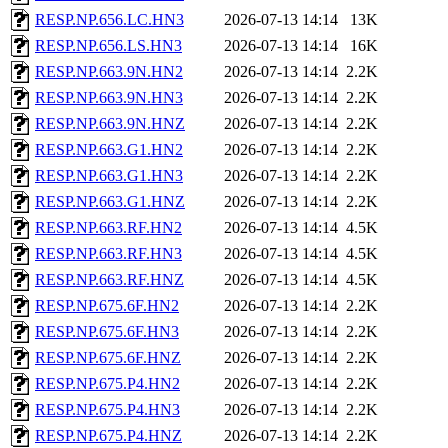
RESP.NP.656.LC.HN3
2026-07-13 14:14
13K
RESP.NP.656.LS.HN3
2026-07-13 14:14
16K
RESP.NP.663.9N.HN2
2026-07-13 14:14
2.2K
RESP.NP.663.9N.HN3
2026-07-13 14:14
2.2K
RESP.NP.663.9N.HNZ
2026-07-13 14:14
2.2K
RESP.NP.663.G1.HN2
2026-07-13 14:14
2.2K
RESP.NP.663.G1.HN3
2026-07-13 14:14
2.2K
RESP.NP.663.G1.HNZ
2026-07-13 14:14
2.2K
RESP.NP.663.RF.HN2
2026-07-13 14:14
4.5K
RESP.NP.663.RF.HN3
2026-07-13 14:14
4.5K
RESP.NP.663.RF.HNZ
2026-07-13 14:14
4.5K
RESP.NP.675.6F.HN2
2026-07-13 14:14
2.2K
RESP.NP.675.6F.HN3
2026-07-13 14:14
2.2K
RESP.NP.675.6F.HNZ
2026-07-13 14:14
2.2K
RESP.NP.675.P4.HN2
2026-07-13 14:14
2.2K
RESP.NP.675.P4.HN3
2026-07-13 14:14
2.2K
RESP.NP.675.P4.HNZ
2026-07-13 14:14
2.2K