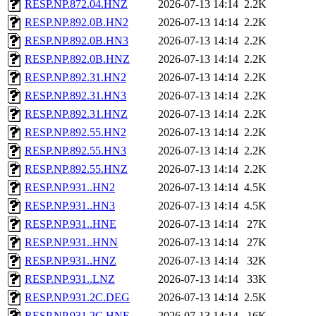
RESP.NP.872.04.HNZ
2026-07-13 14:14
2.2K
RESP.NP.892.0B.HN2
2026-07-13 14:14
2.2K
RESP.NP.892.0B.HN3
2026-07-13 14:14
2.2K
RESP.NP.892.0B.HNZ
2026-07-13 14:14
2.2K
RESP.NP.892.31.HN2
2026-07-13 14:14
2.2K
RESP.NP.892.31.HN3
2026-07-13 14:14
2.2K
RESP.NP.892.31.HNZ
2026-07-13 14:14
2.2K
RESP.NP.892.55.HN2
2026-07-13 14:14
2.2K
RESP.NP.892.55.HN3
2026-07-13 14:14
2.2K
RESP.NP.892.55.HNZ
2026-07-13 14:14
2.2K
RESP.NP.931..HN2
2026-07-13 14:14
4.5K
RESP.NP.931..HN3
2026-07-13 14:14
4.5K
RESP.NP.931..HNE
2026-07-13 14:14
27K
RESP.NP.931..HNN
2026-07-13 14:14
27K
RESP.NP.931..HNZ
2026-07-13 14:14
32K
RESP.NP.931..LNZ
2026-07-13 14:14
33K
RESP.NP.931.2C.DEG
2026-07-13 14:14
2.5K
RESP.NP.931.2C.HNE
2026-07-13 14:14
16K