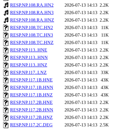
RESP.NP.108.RA.HN2
2026-07-13 14:13
2.2K
RESP.NP.108.RA.HN3
2026-07-13 14:13
2.2K
RESP.NP.108.RA.HNZ
2026-07-13 14:13
2.2K
RESP.NP.108.TC.HN2
2026-07-13 14:13
11K
RESP.NP.108.TC.HN3
2026-07-13 14:13
11K
RESP.NP.108.TC.HNZ
2026-07-13 14:13
11K
RESP.NP.113..HNE
2026-07-13 14:13
2.2K
RESP.NP.113..HNN
2026-07-13 14:13
2.2K
RESP.NP.113..HNZ
2026-07-13 14:13
2.2K
RESP.NP.117..LNZ
2026-07-13 14:13
33K
RESP.NP.117.1B.HNE
2026-07-13 14:13
43K
RESP.NP.117.1B.HNN
2026-07-13 14:13
43K
RESP.NP.117.1B.HNZ
2026-07-13 14:13
43K
RESP.NP.117.2B.HNE
2026-07-13 14:13
2.2K
RESP.NP.117.2B.HNN
2026-07-13 14:13
2.2K
RESP.NP.117.2B.HNZ
2026-07-13 14:13
2.2K
RESP.NP.117.2C.DEG
2026-07-13 14:13
2.5K