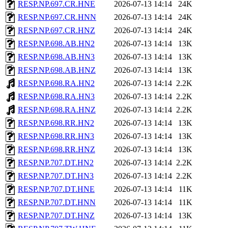
RESP.NP.697.CR.HNE
2026-07-13 14:14
24K
RESP.NP.697.CR.HNN
2026-07-13 14:14
24K
RESP.NP.697.CR.HNZ
2026-07-13 14:14
24K
RESP.NP.698.AB.HN2
2026-07-13 14:14
13K
RESP.NP.698.AB.HN3
2026-07-13 14:14
13K
RESP.NP.698.AB.HNZ
2026-07-13 14:14
13K
RESP.NP.698.RA.HN2
2026-07-13 14:14
2.2K
RESP.NP.698.RA.HN3
2026-07-13 14:14
2.2K
RESP.NP.698.RA.HNZ
2026-07-13 14:14
2.2K
RESP.NP.698.RR.HN2
2026-07-13 14:14
13K
RESP.NP.698.RR.HN3
2026-07-13 14:14
13K
RESP.NP.698.RR.HNZ
2026-07-13 14:14
13K
RESP.NP.707.DT.HN2
2026-07-13 14:14
2.2K
RESP.NP.707.DT.HN3
2026-07-13 14:14
2.2K
RESP.NP.707.DT.HNE
2026-07-13 14:14
11K
RESP.NP.707.DT.HNN
2026-07-13 14:14
11K
RESP.NP.707.DT.HNZ
2026-07-13 14:14
13K